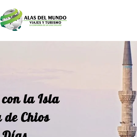
con la Isla
 de Chios
2
Días