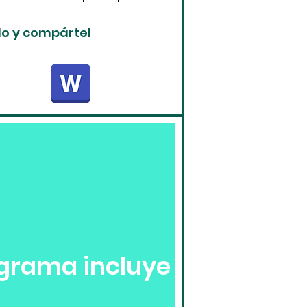
lo y
compártel
grama incluye