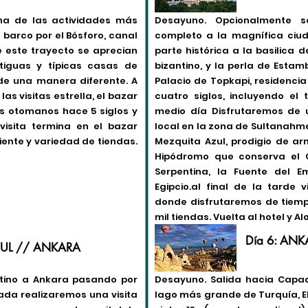
una de las actividades más
Desayuno. Opcionalmente s
barco por el Bósforo, canal
completo a la magnífica ciu
e este trayecto se aprecian
parte histórica a la basilica 
ntiguas y típicas casas de
bizantino, y la perla de Esta
 de una manera diferente. A
Palacio de Topkapi, residenci
as visitas estrella, el bazar
cuatro siglos, incluyendo el 
os otomanos hace 5 siglos y
medio día Disfrutaremos de 
isita termina en el bazar
local en la zona de Sultanahme
ente y variedad de tiendas.
Mezquita Azul, prodigio de ar
Hipódromo que conserva el O
Serpentina, la Fuente del E
Egipcio.al final de la tarde
donde disfrutaremos de tiemp
mil tiendas. Vuelta al hotel y A
Día 6: AN
BUL // ANKARA
stino a Ankara pasando por
Desayuno. Salida hacia Capa
ada realizaremos una visita
lago más grande de Turquía, E