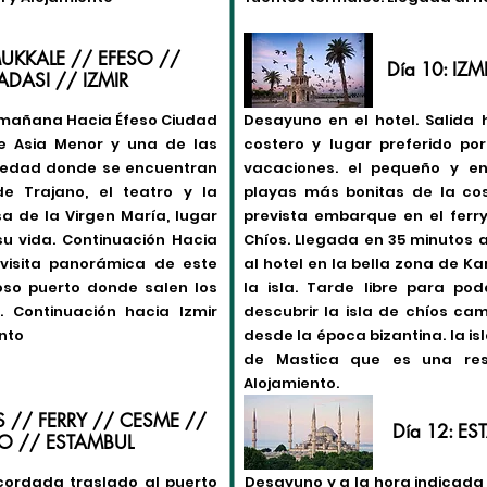
MUKKALE // EFESO //
Día 10: IZ
DASI // IZMIR
a mañana Hacia Éfeso Ciudad
Desayuno en el hotel. Salida
e Asia Menor y una de las
costero y lugar preferido po
üedad donde se encuentran
vacaciones. el pequeño y e
e Trajano, el teatro y la
playas más bonitas de la cos
sa de la Virgen María, lugar
prevista embarque en el ferry
u vida. Continuación Hacia
Chíos. Llegada en 35 minutos a
isita panorámica de este
al hotel en la bella zona de Ka
so puerto donde salen los
la isla. Tarde libre para pod
. Continuación hacia Izmir
descubrir la isla de chíos ca
ento
desde la época bizantina. la i
de Mastica que es una resi
Alojamiento.
S // FERRY // CESME //
Día 12: E
O // ESTAMBUL
acordada traslado al puerto
Desayuno y a la hora indicada