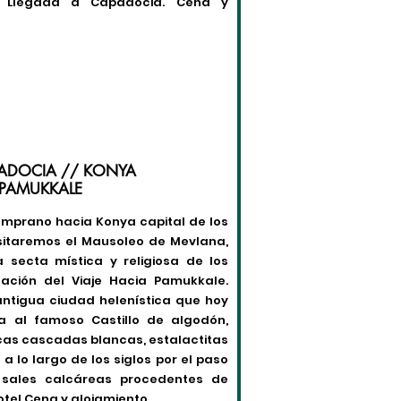
) Llegada a Capadocia. Cena y
PADOCIA // KONYA
 PAMUKKALE
temprano hacia Konya capital de los
isitaremos el Mausoleo de Mevlana,
a secta mística y religiosa de los
uación del Viaje Hacia Pamukkale.
 antigua ciudad helenística que hoy
ta al famoso Castillo de algodón,
cas cascadas blancas, estalactitas
a lo largo de los siglos por el paso
sales calcáreas procedentes de
otel Cena y alojamiento.