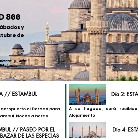
D 866
ábados
y
ctubre de
ricanos y debe
RM vigente.
A // ESTAMBUL
Día 2: ES
A su llegada, será recibido
l aeropuerto el Dorado para
Alojamiento
tambul. Noche a bordo.
AMBUL // PASEO POR EL
Día 4: ES
BAZAR DE LAS ESPECIAS