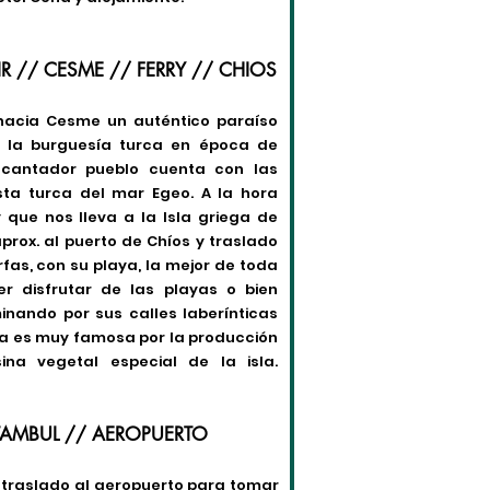
MIR // CESME // FERRY // CHIOS
 hacia Cesme un auténtico paraíso
r la burguesía turca en época de
ncantador pueblo cuenta con las
ta turca del mar Egeo. A la hora
 que nos lleva a la Isla griega de
prox. al puerto de Chíos y traslado
rfas, con su playa, la mejor de toda
er disfrutar de las playas o bien
minando por sus calles laberínticas
sla es muy famosa por la producción
na vegetal especial de la isla.
STAMBUL // AEROPUERTO
 traslado al aeropuerto para tomar