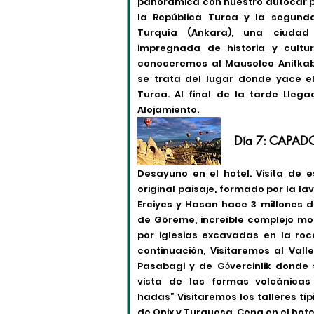
panorámica con nuestro autocar p
la República Turca y la segun
Turquía (Ankara), una ciuda
impregnada de historia y cultur
conoceremos al Mausoleo Anitkab
se trata del lugar donde yace e
Turca. Al final de la tarde Lleg
Alojamiento.
Día 7: CAPAD
Desayuno en el hotel. Visita de 
original paisaje, formado por la la
Erciyes y Hasan hace 3 millones de
de Göreme, increíble complejo mo
por iglesias excavadas en la roc
continuación, Visitaremos al Valle
Pasabagi y de Gόvercinlik donde
vista de las formas volcánica
hadas” Visitaremos los talleres tí
de Onix y Turquesa. Cena en el hote