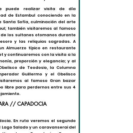
e puede realizar visita de día
dad de Estambul conociendo en la
de Santa Sofía, culminación del arte
mbul; también visitaremos al famoso
a de los sultanes otomanos durante
tesoro y las reliquias sagradas. A
un Almuerzo típico en restaurante
t y continuaremos con la visita a la
monía, proporción y elegancia; y al
belisco de Teodosio, la Columna
mperador Guillermo y el Obelisco
 visitaremos al famoso Gran bazar
o libre para perdernos entre sus 4
lojamiento.
KARA // CAPADOCIA
docia. En ruta veremos el segundo
l Lago Salado y un caravanserai del