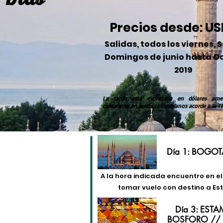
Precios desde: US
Salidas, todos los viernes,
S
Domingos de junio hasta O
2019
La tarifa está expresada en dólares ame
cancelarse en pesos colombianos acorde a la T
Día 1: BOGOT
A la hora indicada encuentro en e
tomar vuelo con destino a Es
Día 3: EST
BOSFORO // 