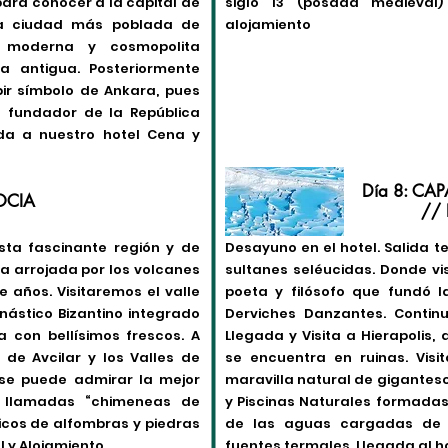
ara conocer a la capital de
siglo 13 (posada medieval
da ciudad más poblada de
alojamiento
d moderna y cosmopolita
a antigua. Posteriormente
ir símbolo de Ankara, pues
l fundador de la República
ada a nuestro hotel Cena y
Día 8: CA
OCIA
//
esta fascinante región y de
Desayuno en el hotel. Salida 
va arrojada por los volcanes
sultanes seléucidas. Donde v
 años. Visitaremos el valle
poeta y filósofo que fundó l
nástico Bizantino integrado
Derviches Danzantes. Contin
a con bellísimos frescos. A
Llegada y Visita a Hierapolis,
 de Avcilar y los Valles de
se encuentra en ruinas. Visi
 se puede admirar la mejor
maravilla natural de gigantes
s llamadas “chimeneas de
y Piscinas Naturales formadas 
picos de alfombras y piedras
de las aguas cargadas de 
l y Alojamiento
fuentes termales. Llegada al h