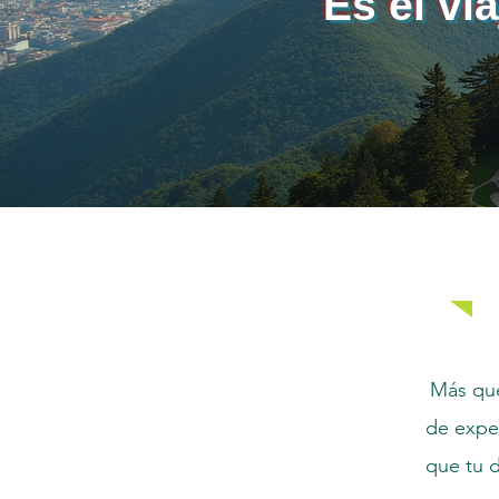
Es el vi
Más que
de exper
que tu d