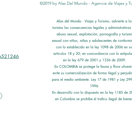
©2019 by Alas Del Mundo - Agencia de Viajes y T
Alas del Mundo - Viajes y Turismo, advierte a lo
turistas las consecuencias legales y administrativas
abuso sexual, explotación, pornografía y turism
sexual con niños, niñas y adolescentes de conform
con lo establecido en la ley 1098 de 2006 en su
artículos 18 y 20; en concordancia con lo estipul
 6521246
en la ley 679 de 2001 y 1336 de 2009.
En COLOMBIA se protege la fauna y flora silvestr
evite su comercialización de forma ilegal y perjudic
para el medio ambiente. Ley 17 de 1981 y Ley 29
1996.
En desarrollo con lo dispuesto en la ley 1185 de 
en Colombia se prohíbe el trafico ilegal de biene