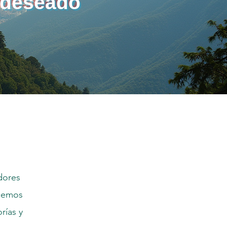
s deseado
dores
acemos
rías y